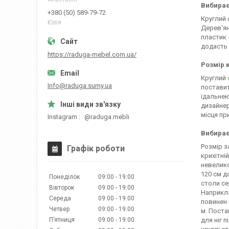
Вибираєм
+380 (50) 589-79-72
Круглий 
Юлія
Дерев'ян
пластик 
додасть 
https://raduga-mebel.com.ua/
Розмір к
Круглий
Info@raduga.sumy.ua
поставит
їдальнею
дизайнер
місця пр
Instagram
@raduga.mebli
Вибирає
Розмір з
Графік роботи
крихітні
невелико
120 см д
Понеділок
09:00
19:00
столи се
Вівторок
09:00
19:00
Наприкла
Середа
09:00
19:00
повинен 
Четвер
09:00
19:00
м. Поста
для ніг 
Пʼятниця
09:00
19:00