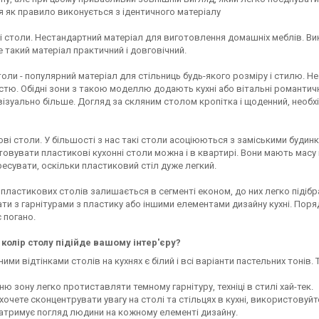
я як правило виконується з ідентичного матеріалу
 столи. Нестандартний матеріал для виготовлення домашніх меблів. Ви
ле такий матеріал практичний і довговічний.
толи - популярний матеріал для стільниць будь-якого розміру і стилю. Н
стю. Обідні зони з такою моделлю додають кухні або вітальні романтичні
візуально більше. Догляд за скляним столом кропітка і щоденний, необх
ві столи. У більшості з нас такі столи асоціюються з заміськими будин
овувати пластикові кухонні столи можна і в квартирі. Вони мають масу пе
ресувати, оскільки пластиковий стіл дуже легкий.
 пластикових столів залишається в сегменті економ, до них легко підібра
ти з гарнітурами з пластику або іншими елементами дизайну кухні. Поря
 погано.
колір столу підійде вашому інтер'єру?
ими відтінками столів на кухнях є білий і всі варіанти пастельних тонів
дню зону легко протиставляти темному гарнітуру, техніці в стилі хай-тек.
хочете сконцентрувати увагу на столі та стільцях в кухні, використовуй
затримує погляд людини на кожному елементі дизайну.