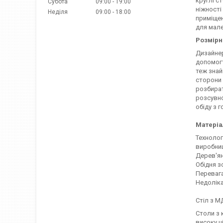
круглі с
Субота
09:00
19:00
ніжності
Неділя
09:00
18:00
приміщен
для мале
Розмірн
Дизайнер
допомогт
теж знай
сторони 
розбират
розсувно
обіду з 
Матеріа
Технолог
виробни
Дерев'ян
Обідня з
Перевага
Недоліка
Стіл з М
Столи з 
високу ц