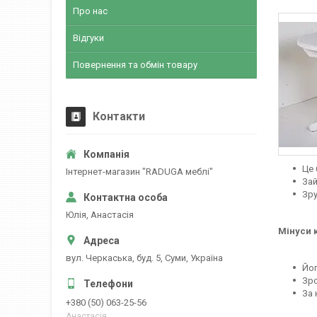
Про нас
Відгуки
Повернення та обмін товару
Контакти
Це 
Інтернет-магазин "RADUGA меблі"
Зай
Зру
Юлія, Анастасія
Мінуси к
вул. Черкаська, буд. 5, Суми, Україна
Йог
Зро
За 
+380 (50) 063-25-56
Анастасія