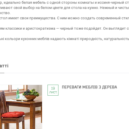
, идеально белая мебель с одной стороны комнаты и иссиня-черный ст
ивают свой выбор на белом цвете для стола на кухню. Нежный и чисты
нство.
тол имеет свои преимущества. С ним можно создать современный стиль
ям классики и аристократизма — черный тоже подойдет. Он выглядит 
ні кольори кухонних меблів надають кімнаті природність, натуральність,
атті
ПЕРЕВАГИ МЕБЛІВ З ДЕРЕВА
19
лист.