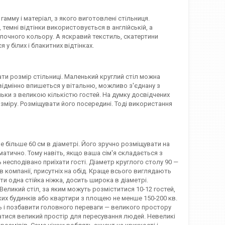
амму і матеріал, з якого виготовлені стільниця.
 темні відтінки використовується в англійській, а
очного кольору. А яскравий текстиль, скатертини
 у білих і блакитних відтінках.
ати розмір стільниці. Маленький круглий стіл можна
л відмінно впишеться у вітальню, можливо з'єднану з
ьки з великою кількістю гостей. На думку досвідчених
зміру. Розміщувати його посередині. Тоді використання
не більше 60 см в діаметрі. Його зручно розміщувати на
матично. Тому навіть, якщо ваша сім'я складається з
 несподівано приїхати гості. Діаметр круглого столу 90 —
ів компанії, присутніх на обід. Краще всього виглядають
ти одна стійка ніжка, досить широка в діаметрі.
Великий стіл, за яким можуть розміститися 10-12 гостей,
ких будинків або квартири з площею не менше 150-200 кв.
ть і позбавити головного переваги — великого простору
шатися великий простір для пересування людей. Невеликі