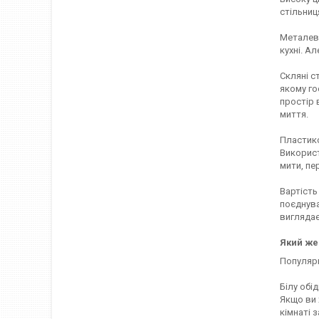
стільниц
Металеві
кухні. А
Скляні с
якому го
простір 
миття.
Пластико
Використ
мити, пе
Вартість
поєднува
виглядає
Який же 
Популярн
Білу обі
Якщо ви 
кімнаті 