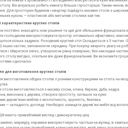
толи на ніжках з хромованої сталі відмінно вписуються в кухні маленьких
 столу. Він візуально робить кімнату більше і просторіше. Таким чином, 
ня. Для просторих будинків і квартир підійдуть масивні столи з широки
ньких кухонь — пластикові або металеві столики хай-тек
і характеристики круглих столів
и постійно знаходять нові рішення та ідеї для збільшення функціонала к
и господиням використовувати простір оптимально ефективно, маючи пр
шлося кілька задумок. Розсувний круглий стіл Складається з 3 частин. 
2 інших частин, заповнюючи середину. При покупці зверніть увагу на роб
ися і збиратися легко, утворюючи рівну поверхню, без накладки частин
го столу вигідно, оскільки він дуже функціональний. Ви економите гроші, 
гостями одночасно
ли для виготовлення круглих столів
ія виготовлення обідніх столів з різними конструкціями не стоїть на міс
цтва.
і столи виготовляються з масиву сосни, клена, берези, дуба, кедра.
она, виконана з дерева, створює простоту, затишок на кухні.
ми дерев'яних меблів є екологічність, зручність, безпека.
ми — складність догляду. Необхідно захищати дерев'яні меблі від волог
ДФ мають привабливий вигляд і демократичну ціну.
каменю, мармуру, кераміки використовують частіше на вулиці, в заміськи
іну, але при цьому привабливий зовнішній вигляд, який легко поєднуват