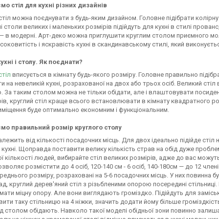
о стіл для кухні різних дизайнів
стіл можна поєднувати з будь-яким дизайном. Головне підібрати колірну г
і столи великих і маленьких розмірів підійдуть для кухні в стилі прованс,
— в модерні. Арт-деко можна приглушити круглим столом приємного мол
соковитість і яскравість кухні в скандинавському стилі, який виконується
ухні і столу. Як поєднати?
стіл
вписується в кімнату будь-якого розміру. Головне правильно підібр
и на невеликій кухні, розрахованої на двох або трьох осіб. Великий сті
. За таким столом можна не тільки обідати, але і влаштовувати посиден
ів, круглий стіл краще всього встановлювати в кімнату квадратного ро
иміщення буде оптимально економним і функціональним.
мо правильний розмір круглого столу
алежить від кількості посадочних місць. Для двох ідеально підійде стіл 
й кухні. Щоправда поставити велику кількість страв на обід дуже пробле
ї кількості людей, вибирайте стіл великих розмірів, адже до вас можуть
озволяє розмістити до 4 осіб, 120-140 см - 6 осіб, 140-180см — до 12 член
реднього розміру, розраховані на 5-6 посадочних місць. У них повинна бу
д, круглий дерев'яний стіл з різьбленими опорою посередині стільниці. 
мати міцну опору. Але вони виглядають громіздко. Підійдуть для замісь
вити таку стільницю на 4 ніжки, значить додати йому більше громіздкіс
під столом обідають. Навколо такої моделі обідньої зони повинно зали