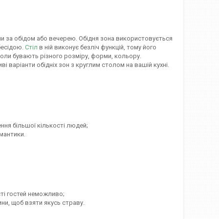
ини за обідом або вечерею. Обідня зона використовується
бесідою.
Стіл
в ній виконує безліч функцій, тому його
толи бувають різного розміру, форми, кольору.
і варіанти обідніх зон з круглим столом на вашій кухні.
ння більшої кількості людей;
мантики.
ті гостей неможливо;
и, щоб взяти якусь страву.