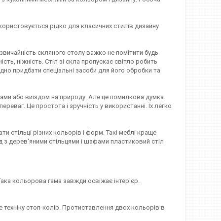
користовується рідко для класичних стилів дизайну
езвичайність скляного столу важко не помітити будь-
сть, ніжність. Стіл зі скла пропускає світло робить
ідно придбати спеціальні засоби для його обробки та
ками або виїздом на природу. Але це помилкова думка.
реваг. Це простота і зручність у використанні. Їх легко
ти стільці різних кольорів і форм. Такі меблі краще
д з дерев'яними стільцями і шафами пластиковий стіл
. Така кольорова гама завжди освіжає інтер'єр.
те техніку стоп-колір. Протиставлення двох кольорів в