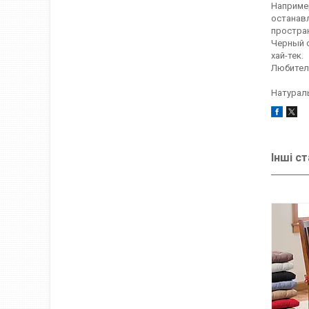
Например
останавл
простра
Черный с
хай-тек.
Любител
Натураль
Інші ст