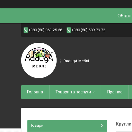
Обідні
+380 (50) 063-25-56
+380 (50) 589-79-72
RadugA Меблі
Головна
Товари та послуги
Про нас
Кругли
Товари