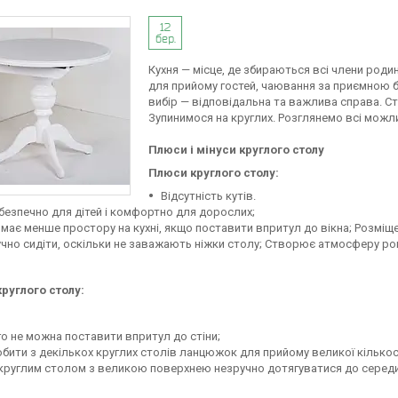
12
бер.
Кухня — місце, де збираються всі члени род
для прийому гостей, чаювання за приємною 
вибір — відповідальна та важлива справа. С
Зупинимося на круглих. Розглянемо всі можлив
Плюси і мінуси круглого столу
Плюси круглого столу:
Відсутність кутів.
безпечно для дітей і комфортно для дорослих;
має менше простору на кухні, якщо поставити впритул до вікна; Розміще
чно сидіти, оскільки не заважають ніжки столу; Створює атмосферу ро
руглого столу:
о не можна поставити впритул до стіни;
бити з декількох круглих столів ланцюжок для прийому великої кількос
круглим столом з великою поверхнею незручно дотягуватися до середин