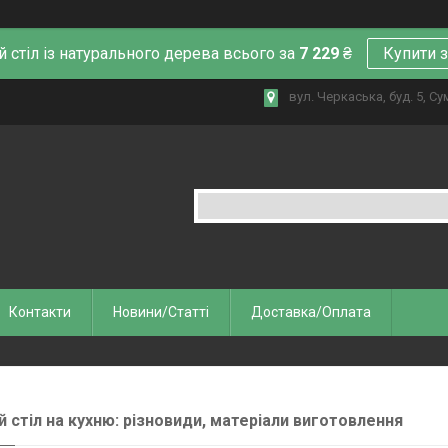
й стіл із натурального дерева всього за
7 229
₴
Купити 
вул. Черкаська, буд. 5, Су
Контакти
Новини/Статті
Доставка/Оплата
й стіл на кухню: різновиди, матеріали виготовлення