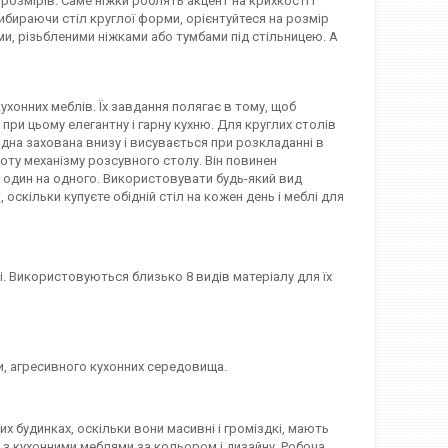
 розмірів. Саме ніжки роблять акцент на крихкості і
вибираючи стіл круглої форми, орієнтуйтеся на розмір
ми, різьбленими ніжками або тумбами під стільницею. А
ухонних меблів. Їх завдання полягає в тому, щоб
и цьому елегантну і гарну кухню. Для круглих столів
Одна захована внизу і висувається при розкладанні в
оту механізму розсувного столу. Він повинен
 один на одного. Використовувати будь-який вид
оскільки купуєте обідній стіл на кожен день і меблі для
ці. Використовуються близько 8 видів матеріалу для їх
и, агресивного кухонних середовища.
х будинках, оскільки вони масивні і громіздкі, мають
и з кухонними меблями за кольором і дизайну. Робоча