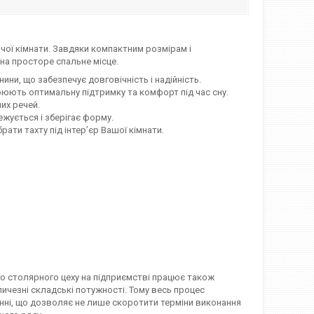
чої кімнати. Завдяки компактним розмірам і
на просторе спальне місце.
ни, що забезпечує довговічність і надійність.
рюють оптимальну підтримку та комфорт під час сну.
их речей.
ежується і зберігає форму.
ати тахту під інтер’єр Вашої кімнати.
ого столярного цеху на підприємстві працює також
ичезні складські потужності. Тому весь процес
анні, що дозволяє не лише скоротити терміни виконання