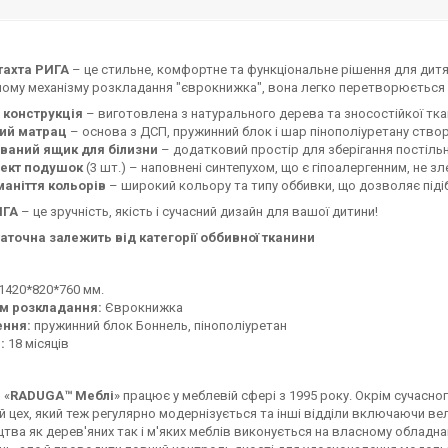
тахта РИГА
– це стильне, комфортне та функціональне рішення для дитя
ому механізму розкладання "єврокнижка", вона легко перетворюється 
 конструкція
– виготовлена з натурального дерева та зносостійкої ткани
ий матрац
– основа з ДСП, пружинний блок і шар пінополіуретану ство
ваний ящик для білизни
– додатковий простір для зберігання постільн
ект подушок
(3 шт.) – наповнені синтепухом, що є гіпоалергенним, не зл
маніття кольорів
– широкий кольору та типу оббивки, що дозволяє підібр
ИГА
– це зручність, якість і сучасний дизайн для вашої дитини!
аточна залежить від категорії оббивної тканини
1420*820*760 мм.
м розкладання:
Єврокнижка
ння:
пружинний блок Боннель, пінополіуретан
:
18 місяців
 «
RADUGA™ Меблі
» працює у меблевій сфері з 1995 року. Окрім сучасн
 цех, який теж регулярно модернізується та інші відділи включаючи вел
тва як дерев'яних так і м'яких меблів виконується на власному обладн