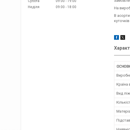
замовлен
Субота
09:00
19:00
Неділя
09:00
18:00
На вироб
В асорти
куточків
Характ
ОСНОВ
Виробн
Країна
Вид лі
Кількіс
Матері
Підстав
Наявні