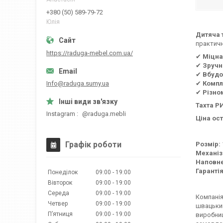
+380 (50) 589-79-72
Юлія
Дитяча 
практичн
https://raduga-mebel.com.ua/
✔
Міцна
✔
Зручн
✔
Вбудо
✔
Компл
Info@raduga.sumy.ua
✔
Різно
Тахта Р
Instagram
@raduga.mebli
Ціна ост
Графік роботи
Розмір:
Механіз
Наповне
Гарантія
Понеділок
09:00
19:00
Вівторок
09:00
19:00
Середа
09:00
19:00
Компанія
Четвер
09:00
19:00
швацький
Пʼятниця
09:00
19:00
виробниц