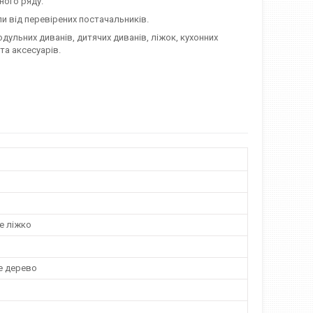
ного ряду.
и від перевірених постачальників.
одульних диванів, дитячих диванів, ліжок, кухонних
та аксесуарів.
е ліжко
е дерево