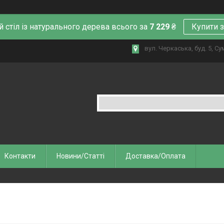
й стіл із натурального дерева всього за
7 229
₴
Купити 
вул. Черкаська, буд. 5, Су
Контакти
Новини/Статті
Доставка/Оплата