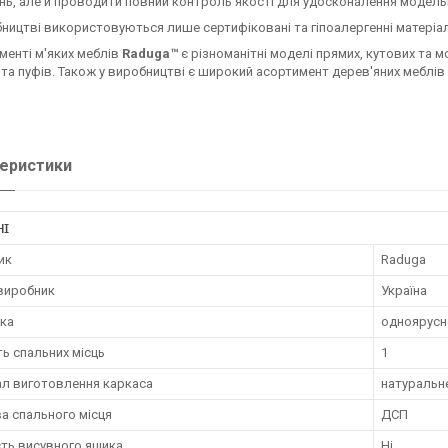
ь, але й проводити повний контроль якості для удосконалення модель
ництві використовуються лише сертифіковані та гіпоалергенні матеріал
менті м'яких меблів
Raduga™
є різноманітні моделі прямих, кутових та м
 та пуфів. Також у виробництві є широкий асортимент дерев'яних меблів 
еристики
НІ
ик
Raduga
 виробник
Україна
жка
одноярусн
ть спальних місць
1
ал виготовлення каркаса
натуральн
а спального місця
ДСП
сть висувного ящика
Ні