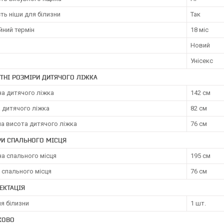
ть ніши для білизни
Так
йний термін
18 міс
Новий
Унісекс
ТНІ РОЗМІРИ ДИТЯЧОГО ЛІЖКА
а дитячого ліжка
142 см
 дитячого ліжка
82 см
а висота дитячого ліжка
76 см
РИ СПАЛЬНОГО МІСЦЯ
а спального місця
195 см
 спального місця
76 см
ЕКТАЦІЯ
я білизни
1 шт.
КОВО