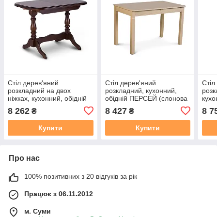
Стіл дерев'яний
Стіл дерев'яний
Стіл
розкладний на двох
розкладний, кухонний,
розк
ніжках, кухонний, обідній
обідній ПЕРСЕЙ (слонова
кухо
АВРОРА (горіх темний)
кістка)
КОЛІ
8 262
8 427
8 7
₴
₴
Купити
Купити
Про нас
100% позитивних з 20 відгуків за рік
Працює з 06.11.2012
м. Суми