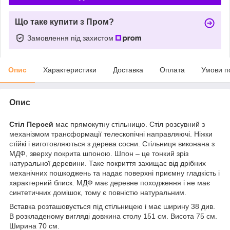
Що таке купити з Пром?
Замовлення під захистом
Опис
Характеристики
Доставка
Оплата
Умови п
Опис
Стіл Персей
має прямокутну стільницю. Стіл розсувний з
механізмом трансформації телескопічні направляючі. Ніжки
стійкі і виготовляються з дерева сосни. Стільниця виконана з
МДФ, зверху покрита шпоною. Шпон – це тонкий зріз
натуральної деревини. Таке покриття захищає від дрібних
механічних пошкоджень та надає поверхні приємну гладкість і
характерний блиск. МДФ має деревне походження і не має
синтетичних домішок, тому є повністю натуральним.
Вставка розташовується під стільницею і має ширину 38 див.
В розкладеному вигляді довжина столу 151 см. Висота 75 см.
Ширина 70 см.