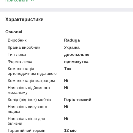
Характеристики
Основні
Виробник
Raduga
Країна виробник
Україна
Тип ліжка
двоспальне
Форма ліжка
прямокутна
Комплектація
Так
ортопедичним підставою
Комплектація матрацом
Ні
Наявність підйомного
Ні
механізму
Колір (відтінок) меблів
Горіх темний
Наявність висувного
Ні
ящика
Наявність ніши для
Ні
білизни
Гарантійний термін
12 міс