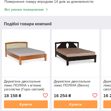
Повернення товару впродовж 14 днів за домовленістю
Всі умови повернення
Подібні товари компанії
Дерев'яне двоспальне
Дерев'яне двоспальне
Дере
ліжко ПОЛІНА з м'яким
ліжко ПОЛІНА (Венге)
ліжк
узголів'ям (Горіх світлий)
світ
18 158
16 254
16 
₴
₴
Купити
Купити