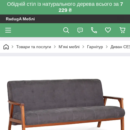
Обідній стіл із натурального дерева всього за
7
229
₴
RadugA Меблі
Товари та послуги
М'які меблі
Гарнітур
Диван СЕ