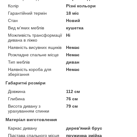
Колір
Різні кольори
Гарантійний термін
18 міс
Стан
Новий
Вид м'яких меблів
кушетка
Можливість трансформації
Ні
дивана в ліжко
Наявність висувних ящиків
Немає
Розкладне спальне місце
Немає
Тип меблів
диван
Наявність короба для
Немає
зберігання
Габаритні розміри
Довжина
112 см
Глибина
76 см
Висота дивану з
79 см
урахуванням спинки
Матеріал виготовлення
Каркас дивану
дерев'яний брус
Підстава спального місця
пружинна змійка