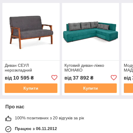
Диван СЕУЛ
Кутовий диван-ліжко
Мод
нерозкладний
МОНАКО
МАД
10 595
37 892
від
₴
від
₴
від
Купити
Купити
Про нас
100% позитивних з 20 відгуків за рік
Працює з 06.11.2012