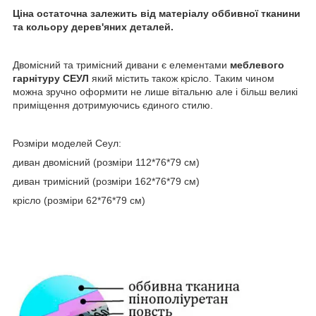
Ціна остаточна залежить від матеріалу оббивної тканини
та кольору дерев'яних деталей.
Двомісний та тримісний дивани є елементами
меблевого
гарнітуру СЕУЛ
який містить також крісло. Таким чином
можна зручно оформити не лише вітальню але і більш великі
приміщення дотримуючись єдиного стилю.
Розміри моделей Сеул:
диван двомісний (розміри 112*76*79 см)
диван тримісний (розміри 162*76*79 см)
крісло (розміри 62*76*79 см)