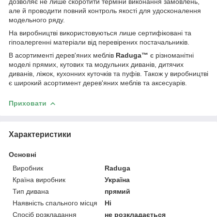
дозволяє не лише скоротити терміни виконання замовлень,
але й проводити повний контроль якості для удосконалення
модельного ряду.
На виробництві використовуються лише сертифіковані та
гіпоалергенні матеріали від перевірених постачальників.
В асортименті дерев'яних меблів
Raduga™
є різноманітні
моделі прямих, кутових та модульних диванів, дитячих
диванів, ліжок, кухонних куточків та пуфів. Також у виробництві
є широкий асортимент дерев'яних меблів та аксесуарів.
Приховати
Характеристики
Основні
Виробник
Raduga
Країна виробник
Україна
Тип дивана
прямий
Наявність спального місця
Ні
Спосіб розкладання
не розкладається