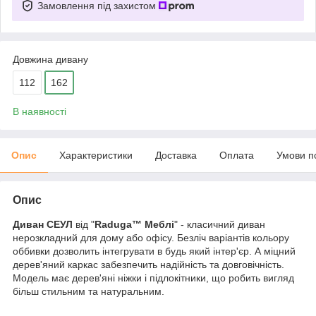
Замовлення під захистом
Довжина дивану
112
162
В наявності
Опис
Характеристики
Доставка
Оплата
Умови п
Опис
Диван СЕУЛ
від "
Raduga™ Меблі
" - класичний диван
нерозкладний для дому або офісу. Безліч варіантів кольору
оббивки дозволить інтегрувати в будь який інтер'єр. А міцний
дерев'яний каркас забезпечить надійність та довговічність.
Модель має дерев'яні ніжки і підлокітники, що робить вигляд
більш стильним та натуральним.