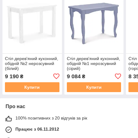
Стіл дерев'яний кухонний,
Стіл дерев'яний кухонний,
Стіл
обідній №2 нерозсувний
обідній №1 нерозсувний
обід
(білий)
(сірий)
(горі
9 190
9 084
8 3
₴
₴
Купити
Купити
Про нас
100% позитивних з 20 відгуків за рік
Працює з 06.11.2012