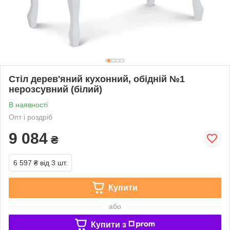
Стіл дерев'яний кухонний, обідній №1
нерозсувний (білий)
В наявності
Опт і роздріб
9 084
₴
6 597 ₴
від 3 шт.
Купити
або
Купити з