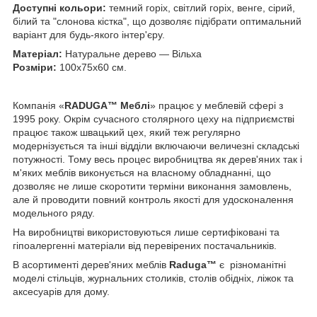
Доступні кольори:
темний горіх, світлий горіх, венге, сірий,
білий та "слонова кістка", що дозволяє підібрати оптимальний
варіант для будь-якого інтер'єру.
Матеріал:
Натуральне дерево ― Вільха
Розміри:
100х75х60 см.
Компанія «
RADUGA™ Меблі
» працює у меблевій сфері з
1995 року. Окрім сучасного столярного цеху на підприємстві
працює також швацький цех, який теж регулярно
модернізується та інші відділи включаючи величезні складські
потужності. Тому весь процес виробництва як дерев'яних так і
м'яких меблів виконується на власному обладнанні, що
дозволяє не лише скоротити терміни виконання замовлень,
але й проводити повний контроль якості для удосконалення
модельного ряду.
На виробництві використовуються лише сертифіковані та
гіпоалергенні матеріали від перевірених постачальників.
В асортименті дерев'яних меблів
Raduga™
є різноманітні
моделі стільців, журнальних столиків, столів обідніх, ліжок та
аксесуарів для дому.