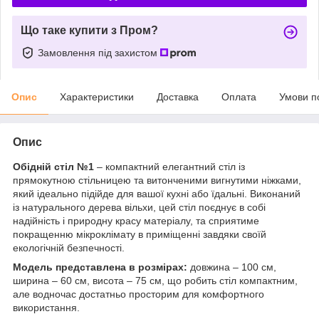
Що таке купити з Пром?
Замовлення під захистом
Опис
Характеристики
Доставка
Оплата
Умови п
Опис
Обідній стіл №1
– компактний елегантний стіл із
прямокутною стільницею та витонченими вигнутими ніжками,
який ідеально підійде для вашої кухні або їдальні. Виконаний
із натурального дерева вільхи, цей стіл поєднує в собі
надійність і природну красу матеріалу, та сприятиме
покращенню мікроклімату в приміщенні завдяки своїй
екологічній безпечності.
Модель представлена в розмірах:
довжина – 100 см,
ширина – 60 см, висота – 75 см, що робить стіл компактним,
але водночас достатньо просторим для комфортного
використання.