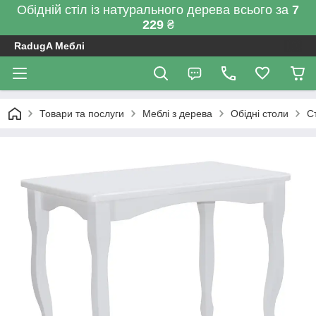
Обідній стіл із натурального дерева всього за
7
229
₴
RadugA Меблі
Товари та послуги
Меблі з дерева
Обідні столи
С