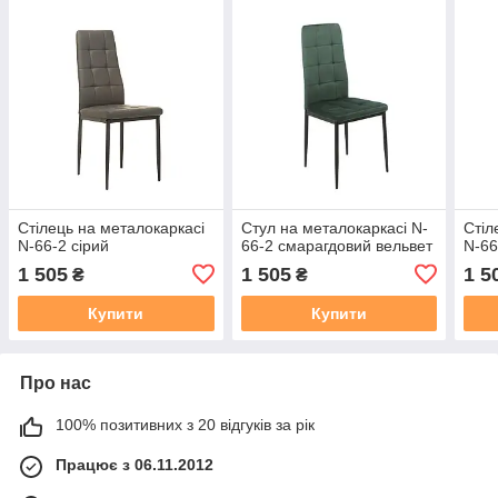
Стілець на металокаркасі
Стул на металокаркасі N-
Стіл
N-66-2 сірий
66-2 смарагдовий вельвет
N-66
1 505
1 505
1 5
₴
₴
Купити
Купити
Про нас
100% позитивних з 20 відгуків за рік
Працює з 06.11.2012