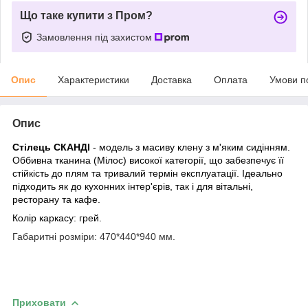
Що таке купити з Пром?
Замовлення під захистом
Опис
Характеристики
Доставка
Оплата
Умови п
Опис
Стілець СКАНДІ
-
модель з масиву клену з м'яким сидінням.
Оббивна тканина (Мілос) високої категорії, що забезпечує її
стійкість до плям та тривалий термін експлуатації. Ідеально
підходить як до кухонних інтер'єрів, так і для вітальні,
ресторану та кафе.
Колір каркасу: грей.
Габаритні розміри: 470*440*940 мм.
Приховати