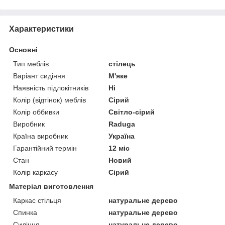
Характеристики
Основні
Тип меблів
стілець
Варіант сидіння
М'яке
Наявність підлокітників
Ні
Колір (відтінок) меблів
Сірий
Колір оббивки
Світло-сірий
Виробник
Raduga
Країна виробник
Україна
Гарантійний термін
12 міс
Стан
Новий
Колір каркасу
Сірий
Матеріал виготовлення
Каркас стільця
натуральне дерево
Спинка
натуральне дерево
Сидіння
натуральне дерево