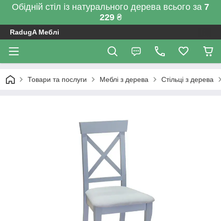
Обідній стіл із натурального дерева всього за
7
229
₴
RadugA Меблі
Товари та послуги
Меблі з дерева
Стільці з дерева