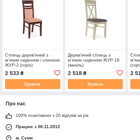
Стілець дерев'яний з
Дерев'яний стілець з
Стіл
м'яким сидінням і спинкою
м'яким сидінням ЖУР-18
м'як
ЖУР-2 (горіх)
(ваніль)
(горі
2 533
2 518
2 5
₴
₴
Купити
Купити
Про нас
100% позитивних з 20 відгуків за рік
Працює з 06.11.2012
м. Суми