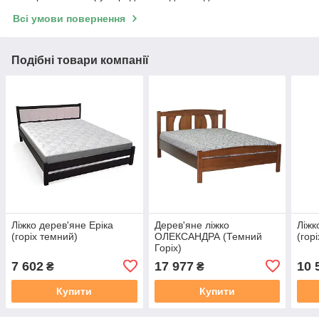
Всі умови повернення
Подібні товари компанії
Ліжко дерев'яне Еріка
Дерев'яне ліжко
Ліжк
(горіх темний)
ОЛЕКСАНДРА (Темний
(гор
Горіх)
7 602
17 977
10 
₴
₴
Купити
Купити