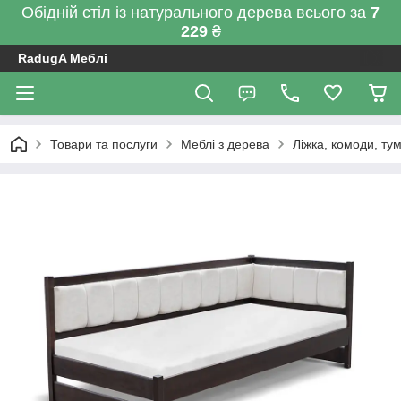
Обідній стіл із натурального дерева всього за
7
229
₴
RadugA Меблі
Товари та послуги
Меблі з дерева
Ліжка, комоди, ту