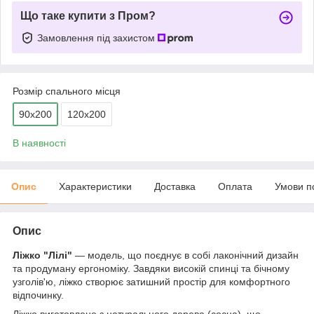
Що таке купити з Пром?
Замовлення під захистом
Розмір спального місця
90х200
120х200
В наявності
Опис
Характеристики
Доставка
Оплата
Умови п
Опис
Ліжко "Лілі"
— модель, що поєднує в собі лаконічний дизайн
та продуману ергономіку. Завдяки високій спинці та бічному
узголів'ю, ліжко створює затишний простір для комфортного
відпочинку.
Ліжко виготовлене з натурального дерева (сосна), що