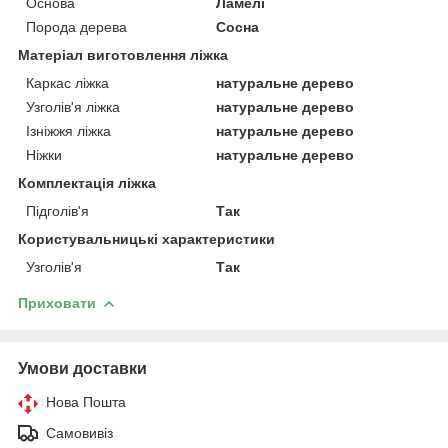
Основа
Ламелі
Порода дерева
Сосна
Матеріал виготовлення ліжка
Каркас ліжка
натуральне дерево
Узголів'я ліжка
натуральне дерево
Ізніжжя ліжка
натуральне дерево
Ніжки
натуральне дерево
Комплектація ліжка
Підголів'я
Так
Користувальницькі характеристики
Узголів'я
Так
Приховати
Умови доставки
Нова Пошта
Самовивіз