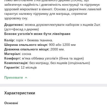
забезпечує надійність і довговічність конструкції та підтримує
здоровий мікроклімат в кімнаті. Основа з дерев'яних ламелей
гарантує належну підтримку для матраца, сприяючи
здоровому сну.
Додатково:
можна доукомплектувати набором з ящиків 2шт.
(дсп+фасад з дерева)
Бокове узголів'я може бути ліве/праве
Колір:
горіх + бежева тканина.
Ширина спального місця:
900 або 1200 мм
Довжина спального місця:
2000 мм.
Матеріал:
сосна
Комфорт:
м'яка оббивка узголів'я (бічна та задня)
Комплектація:
без матрацу, без ящиків (опціонально)
Гарантія:
12 місяців
Приховати
Характеристики
Основні