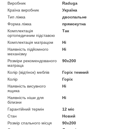
Виробник
Raduga
Країна виробник
Україна
Тип ліжка
двоспальне
Форма ліжка
прямокутна
Комплектація
Так
ортопедичним підставою
Комплектація матрацом
Ні
Наявність підйомного
Ні
механізму
Розміри рекомендованого
90х200
матраца
Колір (відтінок) меблів
Горіх темний
Колір
Горіх
Наявність висувного
Ні
ящика
Наявність ніши для
Ні
білизни
Гарантійний термін
12 міс
Стан
Новий
Розмір спального місця
90х200