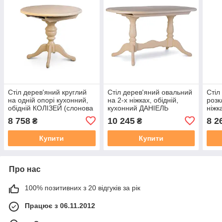
Стіл дерев'яний круглий
Стіл дерев'яний овальний
Стіл
на одній опорі кухонний,
на 2-х ніжках, обідній,
розк
обідній КОЛІЗЕЙ (слонова
кухонний ДАНІЕЛЬ
ніжк
кістка)
(слонова кістка) 148 див.
АВРО
8 758
10 245
8 2
₴
₴
Купити
Купити
Про нас
100% позитивних з 20 відгуків за рік
Працює з 06.11.2012