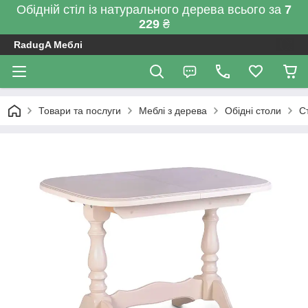
Обідній стіл із натурального дерева всього за
7
229
₴
RadugA Меблі
Товари та послуги
Меблі з дерева
Обідні столи
С