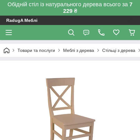
Обідній стіл із натурального дерева всього за
7
229
₴
RadugA Меблі
Товари та послуги
Меблі з дерева
Стільці з дерева