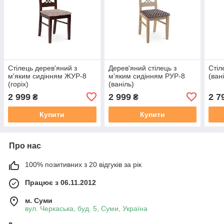
Стілець дерев'яний з
Дерев'яний стілець з
Стіл
м'яким сидінням ЖУР-8
м'яким сидінням РУР-8
(ван
(горіх)
(ваніль)
2 999
2 999
2 7
₴
₴
Купити
Купити
Про нас
100% позитивних з 20 відгуків за рік
Працює з 06.11.2012
м. Суми
вул. Черкаська, буд. 5, Суми, Україна